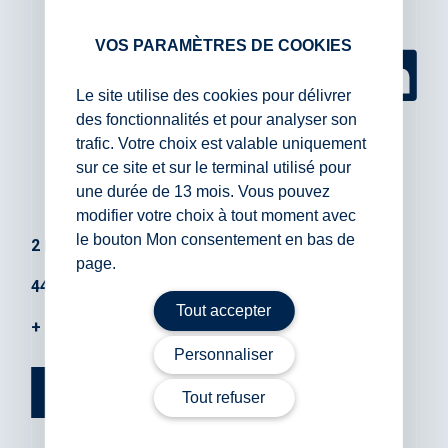
VOS PARAMÈTRES DE COOKIES
Le site utilise des cookies pour délivrer
des fonctionnalités et pour analyser son
trafic. Votre choix est valable uniquement
sur ce site et sur le terminal utilisé pour
une durée de 13 mois. Vous pouvez
modifier votre choix à tout moment avec
le bouton Mon consentement en bas de
2 Rue Eugène Orieux
page.
44400 Rezé
Tout accepter
+ 33 (0)2 51 85 97 32
Personnaliser
VOUS AVEZ UN PROJET ?
Tout refuser