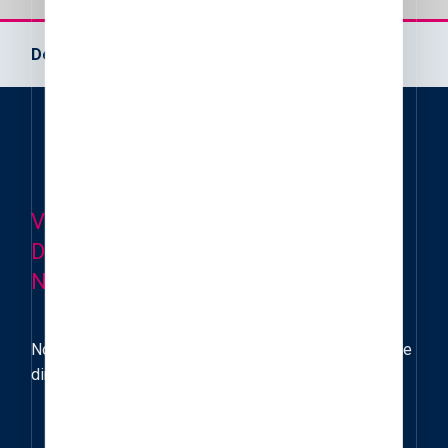
Découvrez notre gamme de granit
VOUS AVEZ UN PROJET
D'AMÉNAGEMENT EN PIERRES
NATURELLES ?
Nous vous accompagnons et vous conseillons dans le
dimensionnement de vos dallages