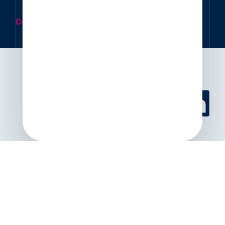
Contactez-nous
2 Rue Eugène Orieux
44400 Rezé