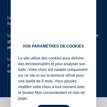
Le Réaménagement du Quai des Martyrs à Henebont
fut un projet de charme pour Cominex.
La maitrise d'œuvre a retenu comme pierre naturelle le
granit Fino Nacional et son camaïeu de blanc, beige,
VOS PARAMÈTRES DE COOKIES
jaune qui rappelle le granit du pont adjacent.
Le site utilise des cookies pour délivrer
Le mélange de dalles, pavés, bancs et couronnement .
des fonctionnalités et pour analyser son
s'intègre parfaitement avec les ouvrages en granit
trafic. Votre choix est valable uniquement
existants et les enrochements.
sur ce site et sur le terminal utilisé pour
une durée de 6 mois. Vous pouvez
modifier votre choix à tout moment avec
le bouton Mon consentement en bas de
page.