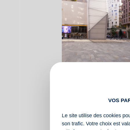
Pour suivre notre actu
VOS PA
Le site utilise des cookies po
son trafic. Votre choix est va