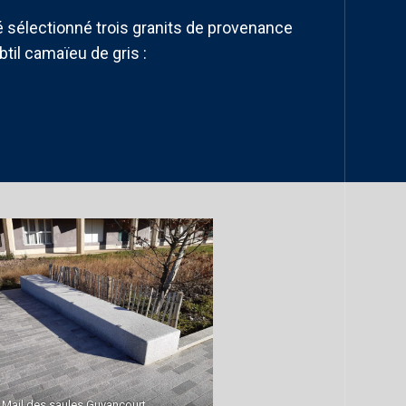
 été sélectionné trois granits de provenance
til camaïeu de gris :
Mail des saules Guyancourt