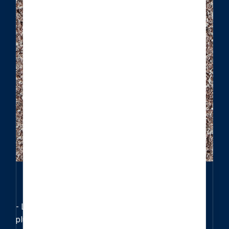
- Le porphyre est une roche magmatique d’origine
plutonique.