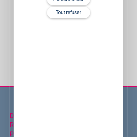
Tout refuser
finition polie
Retour aux porphyres rouges
DÉCOUVREZ UNE DE NOS
RÉALISATIONS AVEC CE TYPE DE
PIERRE