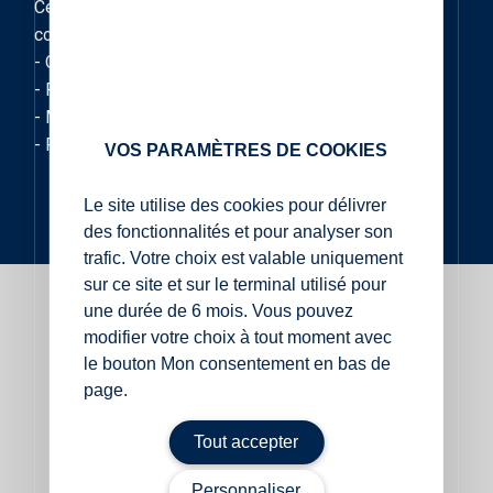
Ce type de pierre a une texture finement grenue de
couleur brun rouge.
- Origine : Asie
- Résistance moyenne à la flexion : 27,0 Mpa
- Masse volumique moyenne : 2610 KG/m3
- Porosité moyenne : 0,4%
VOS PARAMÈTRES DE COOKIES
Le site utilise des cookies pour délivrer
des fonctionnalités et pour analyser son
trafic. Votre choix est valable uniquement
sur ce site et sur le terminal utilisé pour
une durée de 6 mois. Vous pouvez
modifier votre choix à tout moment avec
le bouton Mon consentement en bas de
page.
finition
finition flammée
bouchardée
Tout accepter
Personnaliser