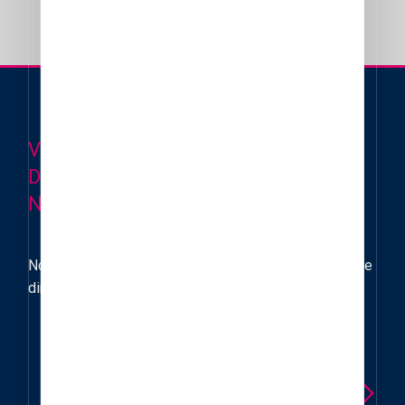
Retour aux Granits verts
VOUS AVEZ UN PROJET
D'AMÉNAGEMENT EN PIERRES
NATURELLES ?
Nous vous accompagnons et vous conseillons dans le
dimensionnement de vos dallages
Contactez-nous