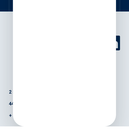
2 Rue Eugène Orieux
44400 Rezé
+ 33 (0)2 51 85 97 32