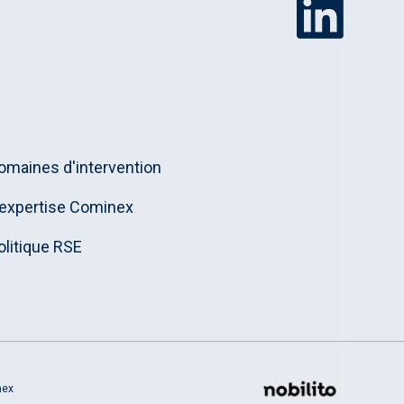
omaines d'intervention
'expertise Cominex
olitique RSE
nex