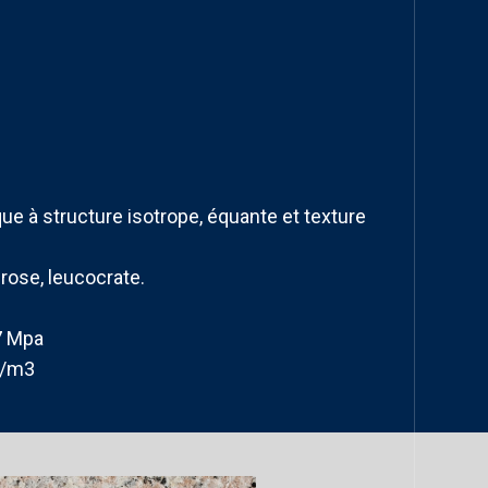
e à structure isotrope, équante et texture
 rose, leucocrate.
.7 Mpa
G/m3