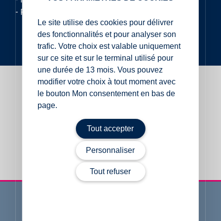
- Porosité moyenne : 0,6%
Le site utilise des cookies pour délivrer
des fonctionnalités et pour analyser son
trafic. Votre choix est valable uniquement
sur ce site et sur le terminal utilisé pour
une durée de 13 mois. Vous pouvez
modifier votre choix à tout moment avec
le bouton Mon consentement en bas de
page.
Grenaillé
Flammé
Tout accepter
Personnaliser
Retour aux granits gris
Tout refuser